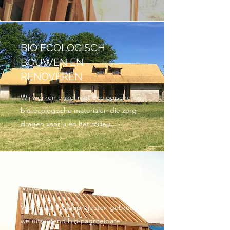
BIO ECOLOGISCH
BOUWEN EN
RENOVEREN
Wij werken enkel met ecologische en
bio-ecologische materialen die zorg
dragen voor u en het milieu.
ISOLATIE DAK, GEVEL EN
VLOER
Voor onze isolatieprojecten gebruiken
we uitsluitend bio-nagroeibare