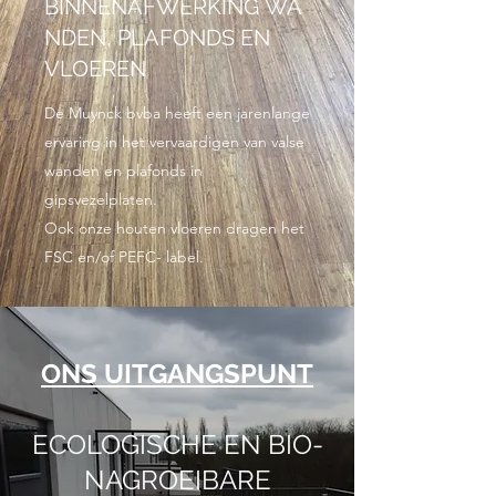
BINNENAFWERKING WA
NDEN, PLAFONDS EN
VLOEREN
De Muynck bvba heeft een jarenlange
ervaring in het vervaardigen van valse
wanden en plafonds in
gipsvezelplaten.
Ook onze houten vloeren dragen het
FSC en/of PEFC- label.
ONS UITGANGSPUNT
ECOLOGISCHE EN BIO-
NAGROEIBARE