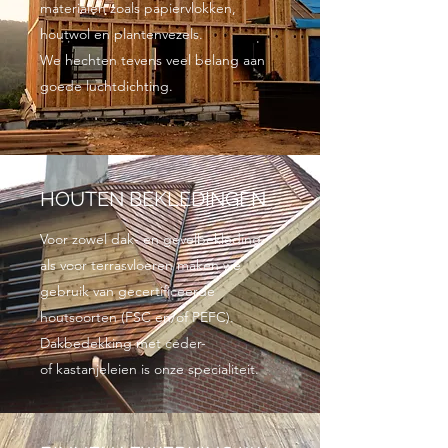
materialen zoals papiervlokken,
houtwol en plantenvezels.
We hechten tevens veel belang aan
goede luchtdichting.
HOUTEN BEKLEDINGEN
Voor zowel dak- en gevelbekleding
als voor terrasvloeren maken we
gebruik van gecertificeerde
houtsoorten (FSC en/of PEFC).
Dakbedekking met ceder-
of kastanjeleien is onze specialiteit.